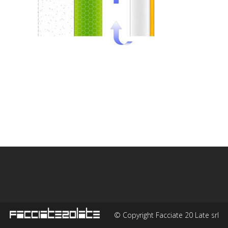
© Copyright Facciate 20 Late srl