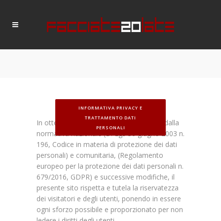
INFORMATIVA PRIVACY E
TRATTAMENTO DATI
In ottemperanza degli obblighi derivanti dalla
PERSONALI
normativa nazionale (D. Lgs 30 giugno 2003 n.
196, Codice in materia di protezione dei dati
personali) e comunitaria, (Regolamento
europeo per la protezione dei dati personali n.
679/2016, GDPR) e successive modifiche, il
presente sito rispetta e tutela la riservatezza
dei visitatori e degli utenti, ponendo in essere
ogni sforzo possibile e proporzionato per non
ledere i diritti degli utenti.