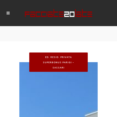
ED. RESID. PRIVATA
SUPERBONUS PARIGI –
SASSARI