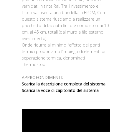
verniciati in tinta Ral. Tra il rivestimento e i
listelli va inserita una bandella in EPDM; Con
questo sistema riusciamo a realizzare un
pacchetto di facciata finito e completo dai 10
cm. ai 45 cm. totali (dal muro a filo esterno
rivestimento).
Onde ridurre al minimo l’effetto dei ponti
termici proponiamo l’impiego di elementi di
separazione termica, denominati
Thermostop.
APPROFONDIMENTI:
Scarica la descrizione completa del sistema
Scarica la voce di capitolato del sistema