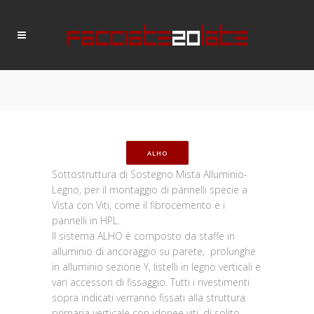
ALHO
Sottostruttura di Sostegno Mista Alluminio-
Legno, per il montaggio di pannelli specie a
Vista con Viti, come il fibrocemento e i
pannelli in HPL.
Il sistema ALHO è composto da staffe in
alluminio di ancoraggio su parete, prolunghe
in alluminio sezione Y, listelli in legno verticali e
vari accessori di fissaggio. Tutti i rivestimenti
sopra indicati verranno fissati alla struttura
primaria verticale con idonee viti, di solito