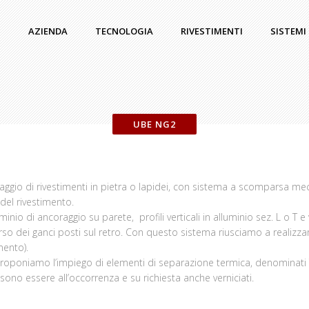
AZIENDA
TECNOLOGIA
RIVESTIMENTI
SISTEMI
UBE NG2
aggio di rivestimenti in pietra o lapidei, con sistema a scomparsa mec
 del rivestimento.
io di ancoraggio su parete, profili verticali in alluminio sez. L o T e v
verso dei ganci posti sul retro. Con questo sistema riusciamo a realizz
mento).
i proponiamo l’impiego di elementi di separazione termica, denominat
ssono essere all’occorrenza e su richiesta anche verniciati.