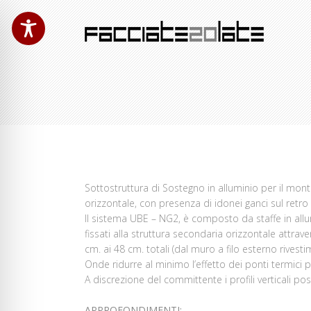
Sottostruttura di Sostegno in alluminio per il mont
orizzontale, con presenza di idonei ganci sul retro
Il sistema UBE – NG2, è composto da staffe in allumin
fissati alla struttura secondaria orizzontale attra
cm. ai 48 cm. totali (dal muro a filo esterno rivesti
Onde ridurre al minimo l’effetto dei ponti termic
A discrezione del committente i profili verticali po
APPROFONDIMENTI: