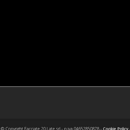
© Copyright Facciate 20 Late srl - p.iva 04652850878 -
Cookie Policy