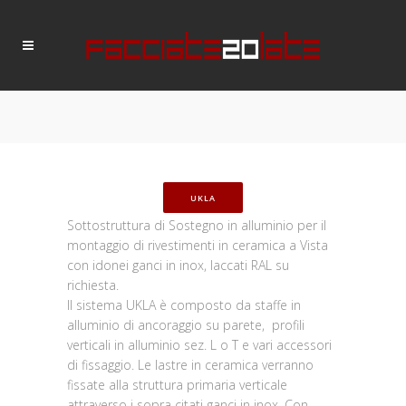
UKLA
Sottostruttura di Sostegno in alluminio per il
montaggio di rivestimenti in ceramica a Vista
con idonei ganci in inox, laccati RAL su
richiesta.
Il sistema UKLA è composto da staffe in
alluminio di ancoraggio su parete, profili
verticali in alluminio sez. L o T e vari accessori
di fissaggio. Le lastre in ceramica verranno
fissate alla struttura primaria verticale
attraverso i sopra citati ganci in inox. Con