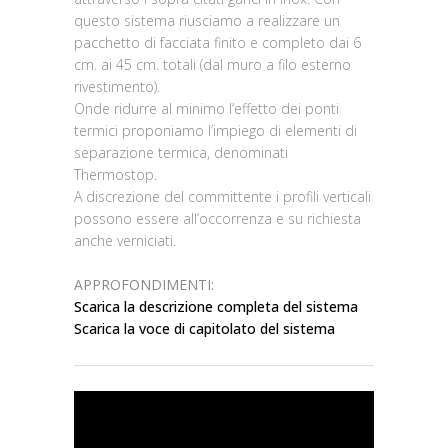
questo sistema riusciamo a realizzare un
pacchetto di facciata finito e completo dai 6
cm. ai 45 cm. totali (dal muro a filo esterno
rivestimento).
Onde ridurre al minimo l’effetto dei ponti
termici proponiamo l’impiego di elementi di
separazione termica, denominati
Thermostop.
A discrezione del committente i profili verticali
possono essere all’occorrenza e su richiesta
anche verniciati.
APPROFONDIMENTI:
Scarica la descrizione completa del sistema
Scarica la voce di capitolato del sistema