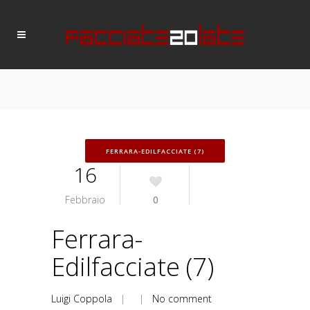
FERRARA-EDILFACCIATE (7)
16
Febbraio
0
Ferrara-
Edilfacciate (7)
Luigi Coppola
| |
No comment