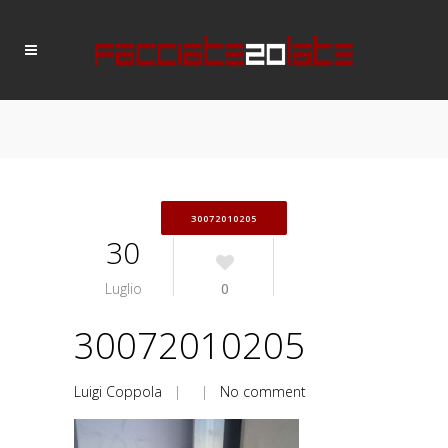
30072010205
30
Luglio
0
30072010205
Luigi Coppola
| |
No comment