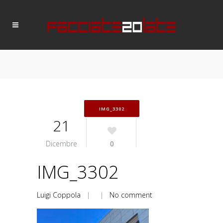
IMG_3302
21
Dicembre
0
IMG_3302
Luigi Coppola
| |
No comment