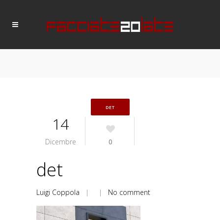
DET
14
Dicembre
0
det
Luigi Coppola
| |
No comment