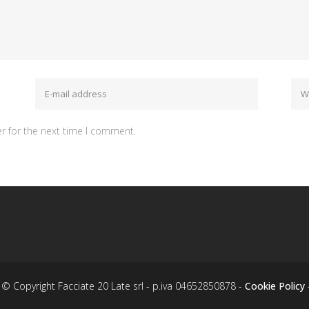
r for the next time I comment.
© Copyright Facciate 20 Late srl - p.iva 04652850878 -
Cookie Policy