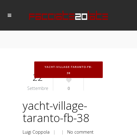
YACHT-VILLAGE-TARANTO-FB-
22
38
Settembre
0
yacht-village-
taranto-fb-38
Luigi Coppola
| |
No comment