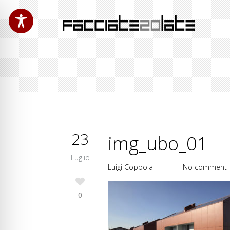
23
img_ubo_01
Luglio
Luigi Coppola
| |
No comment
0