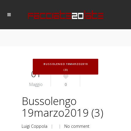
BUSSOLENGO 19MARZO2019
01
(3)
Maggio
0
Bussolengo
19marzo2019 (3)
Luigi Coppola
| |
No comment