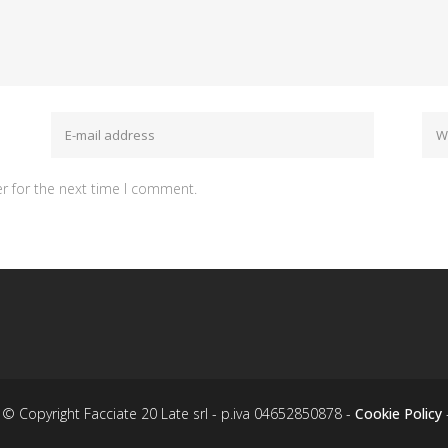
r for the next time I comment.
© Copyright Facciate 20 Late srl - p.iva 04652850878 -
Cookie Policy