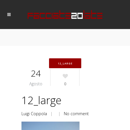
12_LARGE
24
Agosto
0
12_large
Luigi Coppola
| |
No comment