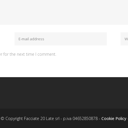
r for the next time I comment.
© Copyright Facciate 20 Late srl - p.iva 04652850878 -
Cookie Policy