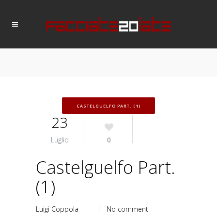
CASTELGUELFO PART. (1)
23
Luglio
0
Castelguelfo Part.
(1)
Luigi Coppola
| |
No comment